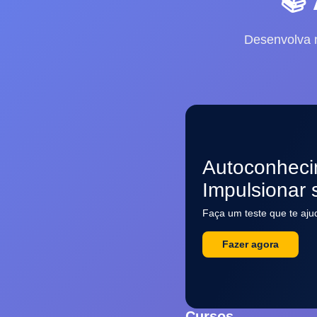
📚
Desenvolva 
Autoconheci
Impulsionar 
Faça um teste que te aju
Fazer agora
Cursos