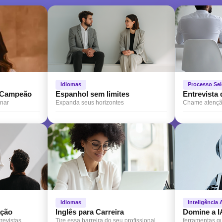
Idiomas
Processo Sel
o Campeão
Espanhol sem limites
Entrevista
onar
Expanda seus horizontes
Chame atenção
Idiomas
Inteligência A
ação
Inglês para Carreira
Domine a I
revistas
Tire essa barreira do seu profissional
ferramentas q