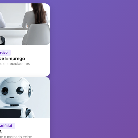
etivo
 de Emprego
 de recrutadores
rtificial
A
ue o mercado exige