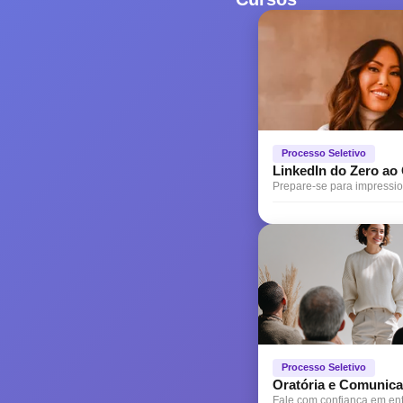
Processo Seletivo
LinkedIn do Zero a
Prepare-se para impressi
Processo Seletivo
Oratória e Comunic
Fale com confiança em ent