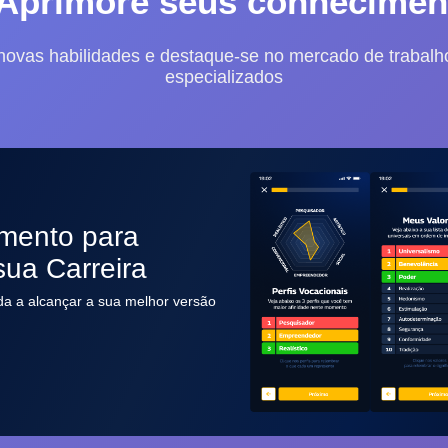
 Aprimore seus conhecimen
novas habilidades e destaque-se no mercado de trabalh
especializados
mento para
sua Carreira
da a alcançar a sua melhor versão