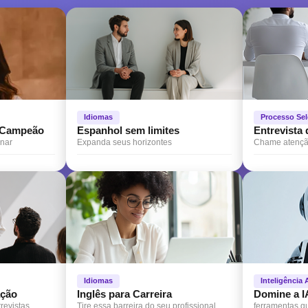
Idiomas
Processo Sel
o Campeão
Espanhol sem limites
Entrevista
onar
Expanda seus horizontes
Chame atenção
Idiomas
Inteligência A
ação
Inglês para Carreira
Domine a I
revistas
Tire essa barreira do seu profissional
ferramentas q