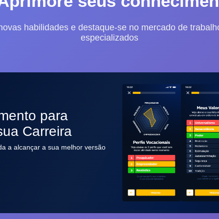
 Aprimore seus conhecimen
novas habilidades e destaque-se no mercado de trabalh
especializados
mento para
sua Carreira
da a alcançar a sua melhor versão