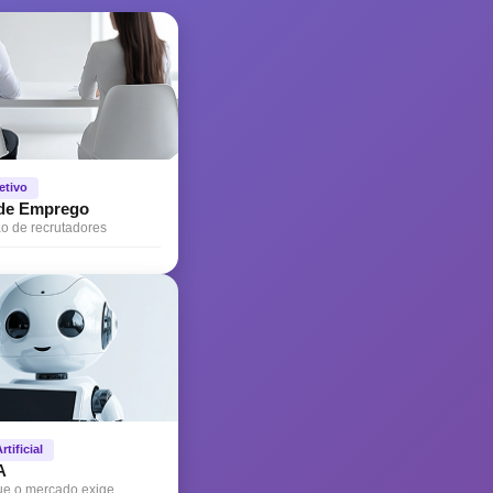
etivo
 de Emprego
 de recrutadores
rtificial
A
ue o mercado exige