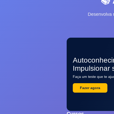
📚
Desenvolva 
Autoconheci
Impulsionar 
Faça um teste que te aju
Fazer agora
Cursos