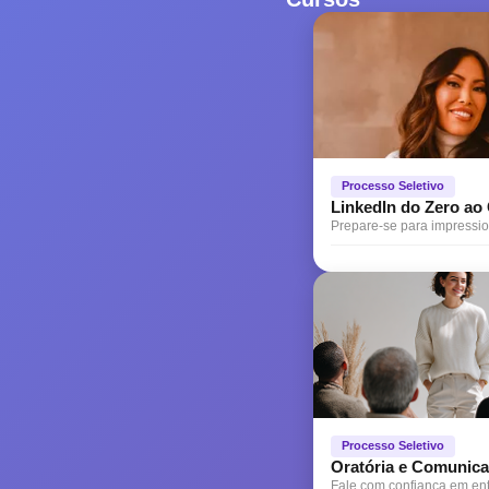
Processo Seletivo
LinkedIn do Zero a
Prepare-se para impressi
Processo Seletivo
Oratória e Comunic
Fale com confiança em ent