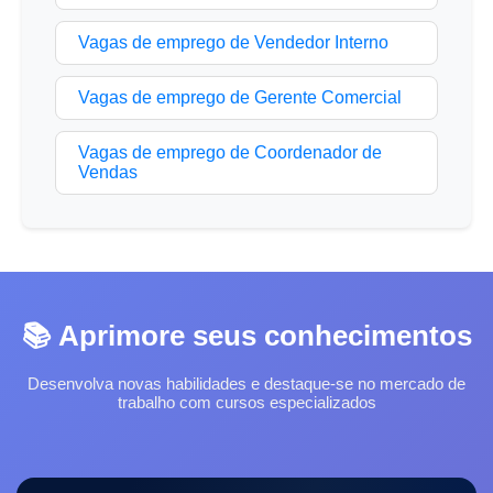
Vagas de emprego de Vendedor Interno
Vagas de emprego de Gerente Comercial
Vagas de emprego de Coordenador de
Vendas
📚 Aprimore seus conhecimentos
Desenvolva novas habilidades e destaque-se no mercado de
trabalho com cursos especializados