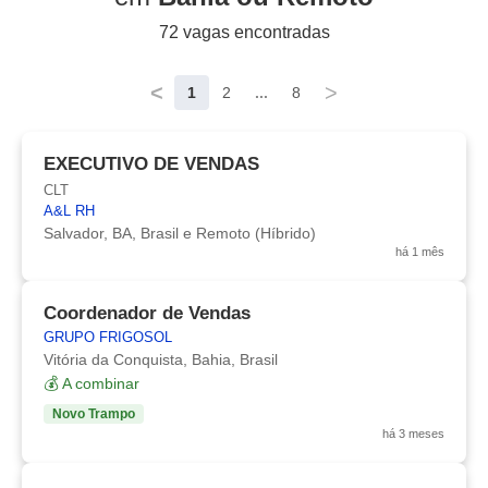
72 vagas encontradas
<
>
1
2
...
8
EXECUTIVO DE VENDAS
CLT
A&L RH
Salvador, BA, Brasil e Remoto (Híbrido)
há 1 mês
Coordenador de Vendas
GRUPO FRIGOSOL
Vitória da Conquista, Bahia, Brasil
💰 A combinar
Novo Trampo
há 3 meses